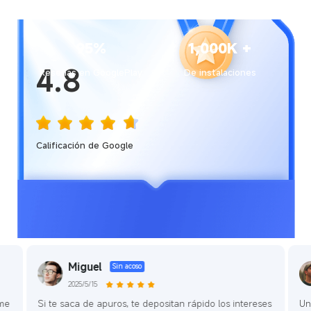
95%
1,000K +
4.8
Reseñas en GooglePlay
De instalaciones
Calificación de Google
Miguel
Sin acoso
2025/5/15
 me
Si te saca de apuros, te depositan rápido los intereses
Un