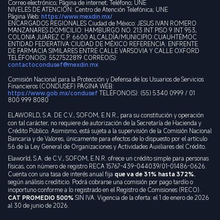
Correo electrónico; Página de internet; Teléfono; UNE
NIVELES DE ATENCIÓN: Centro de Atención Telefónica; UNE
Página Web:
https://www.mexdin.mx/
ENCARGADOS REGIONALES Ciudad de México: JESUS IVAN ROMERO
MANZANARES DOMICILIO: HAMBURGO NO. 213 INT PISO 9 INT 953,
COLONIA JUÁREZ C.P. 6600 ALCALDÍA/MUNICIPIO:CUAUHTÉMOC
ENTIDAD FEDERATIVA:CIUDAD DE MÉXICO REFERENCIA: ENFRENTE
DE FARMACIA SIMILARES ENTRE CALLE VARSOVIA Y CALLE OXFORD
TELÉFONO(S): 5527522819 CORREO(S):
contactocondusef@mexdin.mx
Comisión Nacional para la Protección y Defensa de los Usuarios de Servicios
Financieros (CONDUSEF) PÁGINA WEB:
https://www.gob.mx/condusef
TELÉFONO(S): (55) 5340 0999 / 01
800 999 8080
ELAWORLD, S.A. DE C.V., SOFOM, E.N.R., para su constitución y operación
con tal carácter, no requiere de autorización de la Secretaría de Hacienda y
Crédito Público. Asimismo, está sujeta a la supervisión de la Comisión Nacional
Bancaria y de Valores, únicamente para efectos de lo dispuesto por el artículo
56 de la Ley General de Organizaciones y Actividades Auxiliares del Crédito.
Elaworld, S.A. de C.V., SOFOM, E.N.R. ofrece un crédito simple para personas
físicas, con número de registro RECA 15767-439-044039/01-01486-0626.
Cuenta con una tasa de interés anual fija
que va de 31% hasta 372%
,
según análisis crediticio. Podrá cobrarse una comisión por pago tardío o
inoportuno conforme a lo registrado en el Registro de Comisiones (RECO).
CAT PROMEDIO 500%
SIN IVA. Vigencia de la oferta: el 1 de enero de 2026
al 30 de junio de 2026.