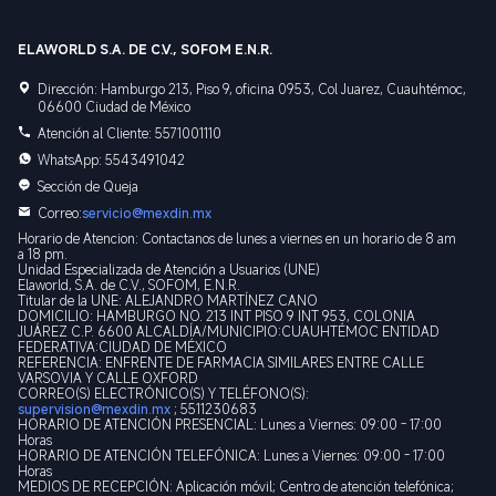
ELAWORLD S.A. DE C.V., SOFOM E.N.R.
Dirección: Hamburgo 213, Piso 9, oficina 0953, Col Juarez, Cuauhtémoc,
06600 Ciudad de México
Atención al Cliente: 5571001110
WhatsApp: 5543491042
Sección de Queja
Correo:
servicio@mexdin.mx
Horario de Atencion: Contactanos de lunes a viernes en un horario de 8 am
a 18 pm.
Unidad Especializada de Atención a Usuarios (UNE)
Elaworld, S.A. de C.V., SOFOM, E.N.R.
Titular de la UNE: ALEJANDRO MARTÍNEZ CANO
DOMICILIO: HAMBURGO NO. 213 INT PISO 9 INT 953, COLONIA
JUÁREZ C.P. 6600 ALCALDÍA/MUNICIPIO:CUAUHTÉMOC ENTIDAD
FEDERATIVA:CIUDAD DE MÉXICO
REFERENCIA: ENFRENTE DE FARMACIA SIMILARES ENTRE CALLE
VARSOVIA Y CALLE OXFORD
CORREO(S) ELECTRÓNICO(S) Y TELÉFONO(S):
supervision@mexdin.mx
; 5511230683
HORARIO DE ATENCIÓN PRESENCIAL: Lunes a Viernes: 09:00 - 17:00
Horas
HORARIO DE ATENCIÓN TELEFÓNICA: Lunes a Viernes: 09:00 - 17:00
Horas
MEDIOS DE RECEPCIÓN: Aplicación móvil; Centro de atención telefónica;